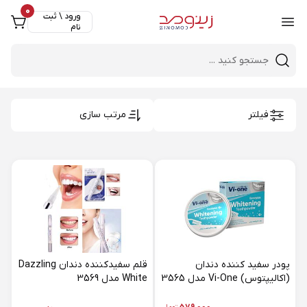
0
ورود \ ثبت
نام
Close 
Mobile header search
فیلتر
مرتب سازی
پودر سفید کننده دندان
قلم سفیدکننده دندان Dazzling
(اکالیپتوس) Vi-One مدل 3565
White مدل 3569