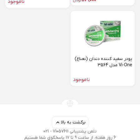
579,000
تومان
ناموجود
پودر سفید کننده دندان (نعناع)
Vi-One مدل 3564
ناموجود
برگشت به بالا
تلفن پشتیبانی 71057611 - 021
6 روز هفته، از ساعت 9 تا 17 پاسخگوی شما هستیم