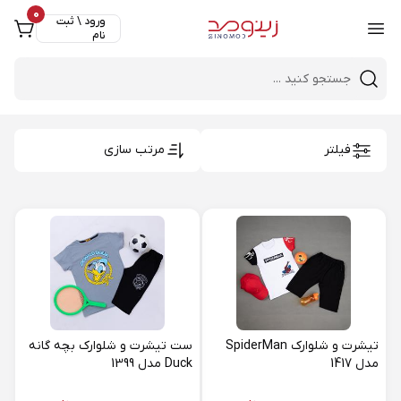
0
ورود \ ثبت
نام
Close 
Mobile header search
فیلتر
مرتب سازی
تیشرت و شلوارک SpiderMan
ست تیشرت و شلوارک بچه گانه
مدل 1417
Duck مدل 1399