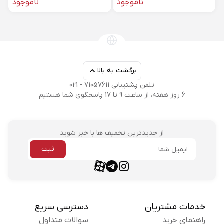
ناموجود
ناموجود
برگشت به بالا
تلفن پشتیبانی 71057611 - 021
6 روز هفته، از ساعت 9 تا 17 پاسخگوی شما هستیم
از جدیدترین تخفیف ها با خبر شوید
ثبت
ایمیل
aparat link
telegram link
instagram link
خدمات مشتریان
دسترسی سریع
راهنمای خرید
سوالات متداول