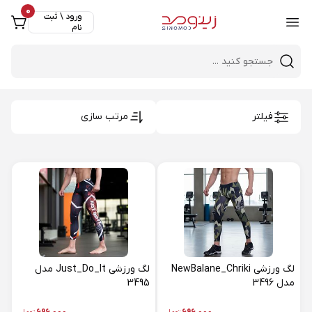
0
ورود \ ثبت
نام
Close 
Mobile header search
فیلتر
مرتب سازی
لگ ورزشی NewBalane_Chriki
لگ ورزشی Just_Do_It مدل
مدل 3496
3495