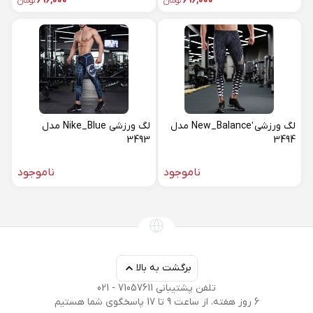
696,000
تومان
696,000
تومان
لگ ورزشی ٰNew_Balance مدل
لگ ورزشی Nike_Blue مدل
3493
3494
ناموجود
ناموجود
برگشت به بالا
تلفن پشتیبانی 71057611 - 021
6 روز هفته، از ساعت 9 تا 17 پاسخگوی شما هستیم