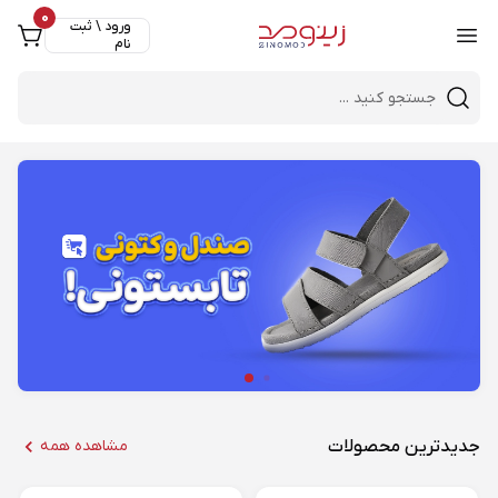
0
ورود \ ثبت
نام
Close 
Mobile header search
جدیدترین محصولات
مشاهده همه