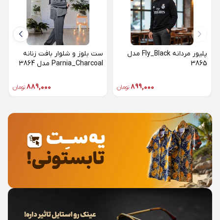
پلیور مردانه Fly_Black مدل
ست بلوز و شلوار بافت زنانه
3865
Parnia_Charcoal مدل 3864
889,000
899,000
تومان
تومان