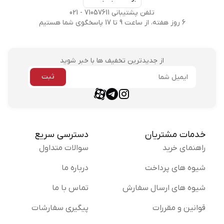
تلفن پشتیبانی 71057611 - 021
6 روز هفته، از ساعت 9 تا 17 پاسخگوی شما هستیم
از جدیدترین تخفیف ها با خبر شوید
ثبت
ایمیل
aparat link
telegram link
instagram link
خدمات مشتریان
دسترسی سریع
راهنمای خرید
سوالات متداول
شیوه های پرداخت
درباره ما
شیوه های ارسال سفارش
تماس با ما
قوانین و مقررات
پیگیری سفارشات