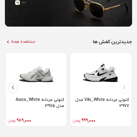
جدیدترین کفش ها
مشاهده همه
کتونی مردانه Viki_White مدل
کتونی مردانه Asics_White
3977
مدل 3975
989,000
999,000
تومان
تومان