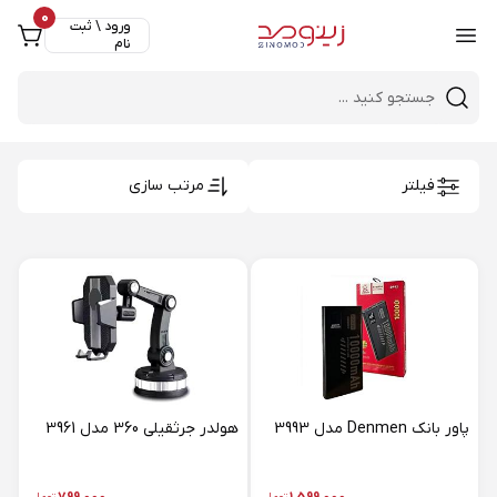
0
ورود \ ثبت
نام
Close 
Mobile header search
فیلتر
مرتب سازی
پاور بانک Denmen مدل 3993
هولدر جرثقیلی 360 مدل 3961