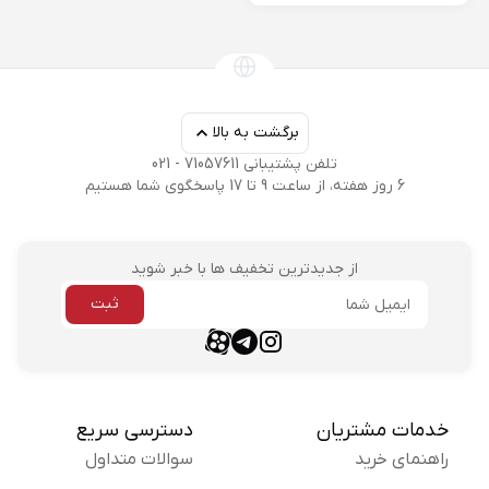
برگشت به بالا
تلفن پشتیبانی 71057611 - 021
6 روز هفته، از ساعت 9 تا 17 پاسخگوی شما هستیم
از جدیدترین تخفیف ها با خبر شوید
ثبت
ایمیل
aparat link
telegram link
instagram link
خدمات مشتریان
دسترسی سریع
راهنمای خرید
سوالات متداول