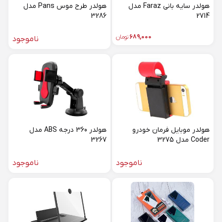
هولدر سایه بانی Faraz مدل
هولدر طرح موس Pans مدل
3286
2714
689,000
تومان
ناموجود
هولدر موبایل فرمان خودرو
هولدر 360 درجه ABS مدل
Coder مدل 3275
3267
ناموجود
ناموجود