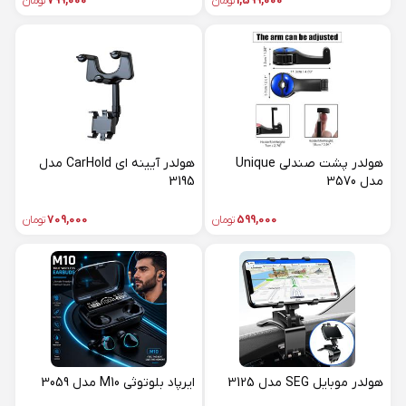
1,599,000
تومان
799,000
تومان
هولدر پشت صندلی Unique
هولدر آیینه ای CarHold مدل
مدل 3570
3195
599,000
تومان
709,000
تومان
هولدر موبایل SEG مدل 3125
ایرپاد بلوتوثی M10 مدل 3059