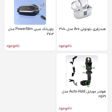
هندزفری بلوتوثی Ars مدل 3010
پاوربانک مینی PowerSlim مدل
2702
ناموجود
ناموجود
هولدر موبایل Auto-Hold مدل
2569
ناموجود