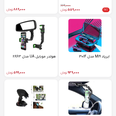
669,000
889,000
تومان
17%
559,000
تومان
ایرپاد M19 مدل 3014
هولدر موبایل UA مدل 2863
939,000
تومان
599,000
تومان