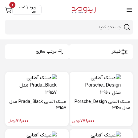
0
ورود \ ثبت
نام
Close 
Mobile header search
فیلتر
مرتب سازی
عینک آفتابی Porsche_Design
عینک آفتابی Prada_Black مدل
مدل 3960
3957
779,000
تومان
719,000
تومان