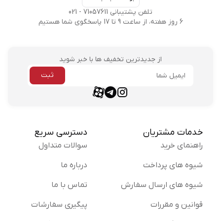
تلفن پشتیبانی 71057611 - 021
6 روز هفته، از ساعت 9 تا 17 پاسخگوی شما هستیم
از جدیدترین تخفیف ها با خبر شوید
ثبت
ایمیل
aparat link
telegram link
instagram link
خدمات مشتریان
دسترسی سریع
راهنمای خرید
سوالات متداول
شیوه های پرداخت
درباره ما
شیوه های ارسال سفارش
تماس با ما
قوانین و مقررات
پیگیری سفارشات