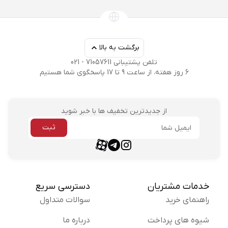
برگشت به بالا
تلفن پشتیبانی 71057611 - 021
6 روز هفته، از ساعت 9 تا 17 پاسخگوی شما هستیم
از جدیدترین تخفیف ها با خبر شوید
ثبت
ایمیل
aparat link
telegram link
instagram link
خدمات مشتریان
دسترسی سریع
راهنمای خرید
سوالات متداول
شیوه های پرداخت
درباره ما