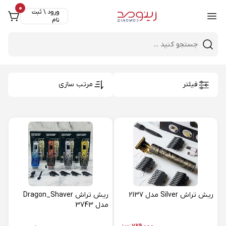
0
ورود \ ثبت
نام
Close 
Mobile header search
فیلتر
مرتب سازی
ریش تراش Silver مدل 2137
ریش تراش Dragon_Shaver
مدل 3743