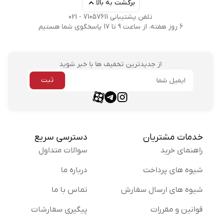
برگشت به بالا
تلفن پشتیبانی 71057611 - 021
6 روز هفته، از ساعت 9 تا 17 پاسخگوی شما هستیم
از جدیدترین تخفیف ها با خبر شوید
ثبت
ایمیل
aparat link
telegram link
instagram link
خدمات مشتریان
دسترسی سریع
راهنمای خرید
سوالات متداول
شیوه های پرداخت
درباره ما
شیوه های ارسال سفارش
تماس با ما
قوانین و مقررات
پیگیری سفارشات