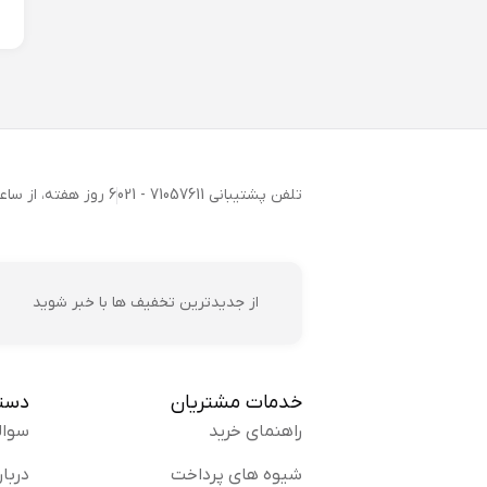
تلفن پشتیبانی 71057611 - 021
6 روز هفته، از ساعت 9 تا 17 پاسخگوی شما هستیم
از جدیدترین تخفیف ها با خبر شوید
خدمات مشتریان
دست
راهنمای خرید
سوال
شیوه های پرداخت
دربار