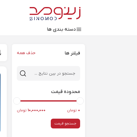
Close 
دسته‌ بندی‌ ها
فیلتر ها
حذف همه
محدوده قیمت
0
تومان
10,000,000
تومان
جستجو قیمت