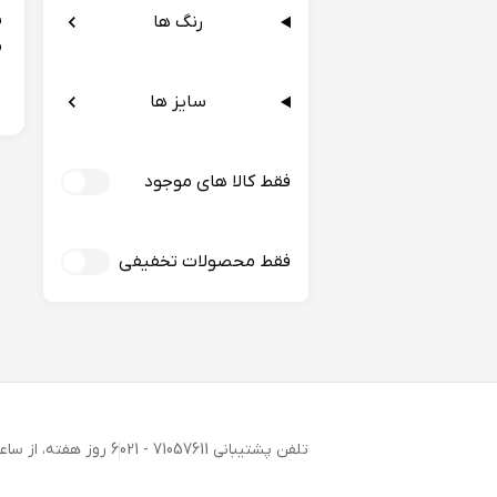
رنگ ها
م
سایز ها
فقط کالا های موجود
فقط محصولات تخفیفی
تلفن پشتیبانی 71057611 - 021
6 روز هفته، از ساعت 9 تا 17 پاسخگوی شما هستیم